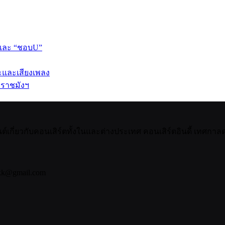
 และ “ชอบU”
ปะและเสียงเพลง
 ราชมังฯ
กี่ยวกับคอนเสิร์ตทั้งในและต่างประเทศ คอนเสิร์ตอินดี้ เทศกาลดน
bkk@gmail.com