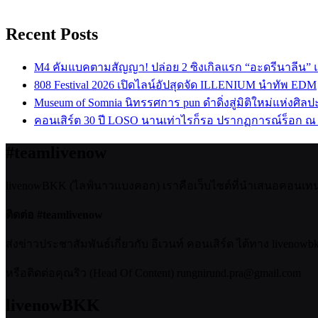
Recent Posts
M4 คัมแบคตามสัญญา! ปล่อย 2 ซิงเกิลแรก “อะดรีนาลีน”
808 Festival 2026 เปิดไลน์อัปสุดจัด ILLENIUM นำทัพ EDM
Museum of Somnia นิทรรศการ pun ดำดิ่งสู่มิติใหม่แห่งศิล
คอนเสิร์ต 30 ปี LOSO นานเท่าไรก็รอ ปรากฏการณ์ร็อก ณ
#teamlivenow
livenowBKK (ไลฟ์นาวแบงคอก) เราคือเว็บไซต์ที่นำเสนอคอนเทนต์เ
ติดต่อ #teamlivenow
ส่งข่าวประชาสัมพันธ์เกี่ยวกับ อีเวนท์ คอนเสิร์ต ได้ทาง livenow
หรือติดต่อคุณริว (Head Of Content) rungnirund.pra@gmail.com
livenowBKK