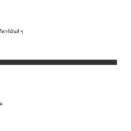
ีตาร์มันส์ ๆ
าม