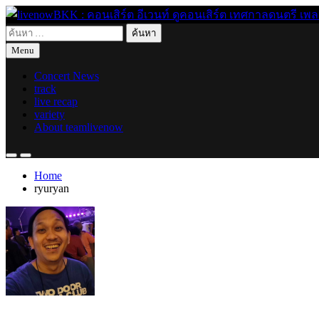
Skip
to
ค้นหา
content
live for today
livenowBKK : คอนเสิร์ต อีเวนท์ ดูคอนเสิร์ต เทศกาลดนตรี เพลงอิ
สำหรับ:
Menu
Concert News
track
live recap
variety
About teamlivenow
Home
ryuryan