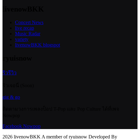
livenowBKK
Concert News
live recap
Music Radar
variety
livenowBKK blogspot
ryuisnow
ริวรีวิว
ริวเจอนี่ (Soon)
gig & go
ติดตามวงการเพลงป็อป T-Pop และ Pop Culture ได้ที่เพจ
Nowpop
Facebook Nowpop
2026 livenowBKK A member of ryuisnow Developed By