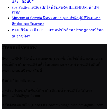
และ “ชอบU”
808 Festival 2026 เปิดไลน์อัปสุดจัด ILLENIUM นำทัพ
EDM
Museum of Somnia นิทรรศการ pun ดำดิ่งสู่มิติใหม่แห่ง
ศิลปะและเสียงเพลง
คอนเสิร์ต 30 ปี LOSO นานเท่าไรก็รอ ปรากฏการณ์ร็อก
ณ ราชมังฯ
#teamlivenow
livenowBKK (ไลฟ์นาวแบงคอก) เราคือเว็บไซต์ที่นำเสนอคอน
เทนต์เกี่ยวกับคอนเสิร์ตทั้งในและต่างประเทศ คอนเสิร์ตอินดี้
เทศกาลดนตรี เพลงอินดี้
ติดต่อ #teamlivenow
ส่งข่าวประชาสัมพันธ์เกี่ยวกับ อีเวนท์ คอนเสิร์ต ได้ทาง
livenowbkk@gmail.com
หรือติดต่อคุณริว (Head Of Content) rungnirund.pra@gmail.com