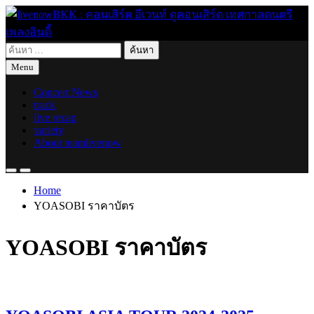
Skip
to
content
ค้นหา
live for today
livenowBKK : คอนเสิร์ต อีเวนท์ ดูคอนเสิร์ต เทศกาลดนตรี เพลง
สำหรับ:
Menu
อินดี้
Concert News
track
live recap
variety
About teamlivenow
Home
YOASOBI ราคาบัตร
YOASOBI ราคาบัตร