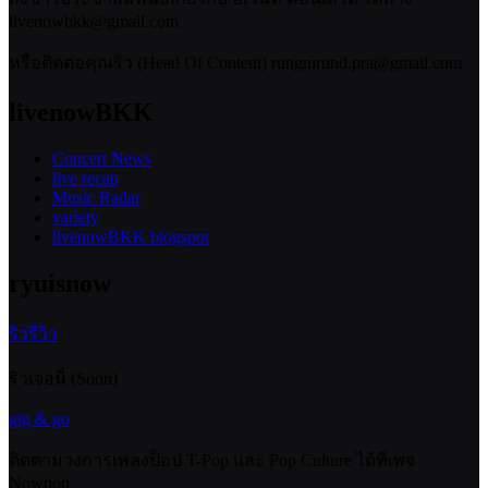
livenowbkk@gmail.com
หรือติดต่อคุณริว (Head Of Content) rungnirund.pra@gmail.com
livenowBKK
Concert News
live recap
Music Radar
variety
livenowBKK blogspot
ryuisnow
ริวรีวิว
ริวเจอนี่ (Soon)
gig & go
ติดตามวงการเพลงป็อป T-Pop และ Pop Culture ได้ที่เพจ
Nowpop