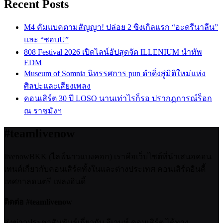
Recent Posts
M4 คัมแบคตามสัญญา! ปล่อย 2 ซิงเกิลแรก “อะดรีนาลีน”
และ “ชอบU”
808 Festival 2026 เปิดไลน์อัปสุดจัด ILLENIUM นำทัพ
EDM
Museum of Somnia นิทรรศการ pun ดำดิ่งสู่มิติใหม่แห่ง
ศิลปะและเสียงเพลง
คอนเสิร์ต 30 ปี LOSO นานเท่าไรก็รอ ปรากฏการณ์ร็อก
ณ ราชมังฯ
#teamlivenow
livenowBKK (ไลฟ์นาวแบงคอก) เราคือเว็บไซต์ที่นำเสนอคอน
เทนต์เกี่ยวกับคอนเสิร์ตทั้งในและต่างประเทศ คอนเสิร์ตอินดี้
เทศกาลดนตรี เพลงอินดี้
ติดต่อ #teamlivenow
ส่งข่าวประชาสัมพันธ์เกี่ยวกับ อีเวนท์ คอนเสิร์ต ได้ทาง