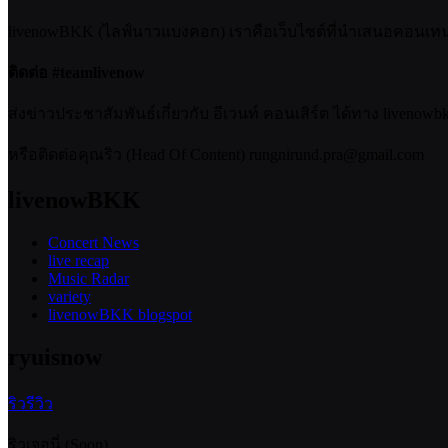
livenowBKK (ไลฟ์นาวแบงคอก) เราคือเว็บไซต์ที่นำเสนอคอนเทนต์เ
ติดต่อ #teamlivenow
ส่งข่าวประชาสัมพันธ์เกี่ยวกับ อีเวนท์ คอนเสิร์ต ได้ทาง livenow
หรือติดต่อคุณริว (Head Of Content) rungnirund.pra@gmail.com
livenowBKK
Concert News
live recap
Music Radar
variety
livenowBKK blogspot
ryuisnow
ริวรีวิว
ริวเจอนี่ (Soon)