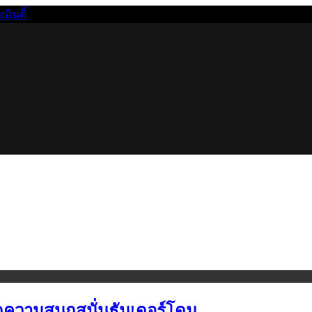
นดี้
บิดความสนุกสนั่นธันเดอร์โดม