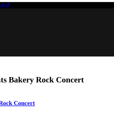
นดี้
ts Bakery Rock Concert
 Rock Concert