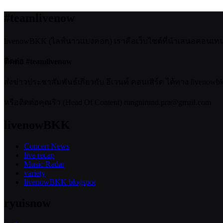
#teamlivenow
livenowBKK (ไลฟ์นาวแบงคอก) เราคือเว็บไซต์ที่นำเสนอคอนเทนต์เ
ติดต่อ #teamlivenow
ส่งข่าวประชาสัมพันธ์เกี่ยวกับ อีเวนท์ คอนเสิร์ต ได้ทาง livenow
หรือติดต่อคุณริว (Head Of Content) rungnirund.pra@gmail.com
livenowBKK
Concert News
live recap
Music Radar
variety
livenowBKK blogspot
ryuisnow