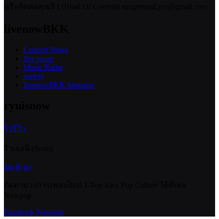
หรือติดต่อคุณริว (Head Of Content) rungnirund.pra@gmail.com
livenowBKK
Concert News
live recap
Music Radar
variety
livenowBKK blogspot
ryuisnow
ริวรีวิว
ริวเจอนี่ (Soon)
gig & go
ติดตามวงการเพลงป็อป T-Pop และ Pop Culture ได้ที่เพจ
Nowpop
Facebook Nowpop