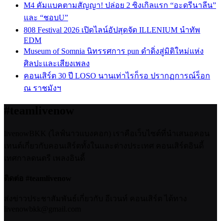
M4 คัมแบคตามสัญญา! ปล่อย 2 ซิงเกิลแรก “อะดรีนาลีน”
และ “ชอบU”
808 Festival 2026 เปิดไลน์อัปสุดจัด ILLENIUM นำทัพ
EDM
Museum of Somnia นิทรรศการ pun ดำดิ่งสู่มิติใหม่แห่ง
ศิลปะและเสียงเพลง
คอนเสิร์ต 30 ปี LOSO นานเท่าไรก็รอ ปรากฏการณ์ร็อก
ณ ราชมังฯ
#teamlivenow
livenowBKK (ไลฟ์นาวแบงคอก) เราคือเว็บไซต์ที่นำเสนอคอน
เทนต์เกี่ยวกับคอนเสิร์ตทั้งในและต่างประเทศ คอนเสิร์ตอินดี้
เทศกาลดนตรี เพลงอินดี้
ติดต่อ #teamlivenow
ส่งข่าวประชาสัมพันธ์เกี่ยวกับ อีเวนท์ คอนเสิร์ต ได้ทาง
livenowbkk@gmail.com