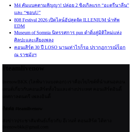
M4 คัมแบคตามสัญญา! ปล่อย 2 ซิงเกิลแรก “อะดรีนาลีน”
และ “ชอบU”
808 Festival 2026 เปิดไลน์อัปสุดจัด ILLENIUM นำทัพ
EDM
Museum of Somnia นิทรรศการ pun ดำดิ่งสู่มิติใหม่แห่ง
ศิลปะและเสียงเพลง
คอนเสิร์ต 30 ปี LOSO นานเท่าไรก็รอ ปรากฏการณ์ร็อก
ณ ราชมังฯ
#teamlivenow
livenowBKK (ไลฟ์นาวแบงคอก) เราคือเว็บไซต์ที่นำเสนอคอน
เทนต์เกี่ยวกับคอนเสิร์ตทั้งในและต่างประเทศ คอนเสิร์ตอินดี้
เทศกาลดนตรี เพลงอินดี้
ติดต่อ #teamlivenow
ส่งข่าวประชาสัมพันธ์เกี่ยวกับ อีเวนท์ คอนเสิร์ต ได้ทาง
livenowbkk@gmail.com