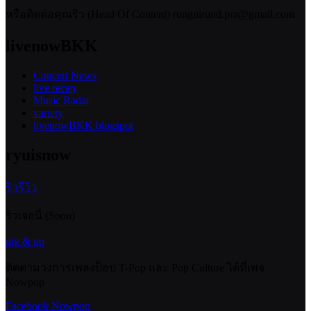
หรือติดต่อคุณริว (Head Of Content) rungnirund.pra@gmail.com
livenowBKK
Concert News
live recap
Music Radar
variety
livenowBKK blogspot
ryuisnow
ริวรีวิว
ริวเจอนี่ (Soon)
gig & go
ติดตามวงการเพลงป็อป T-Pop และ Pop Culture ได้ที่เพจ
Nowpop
Facebook Nowpop