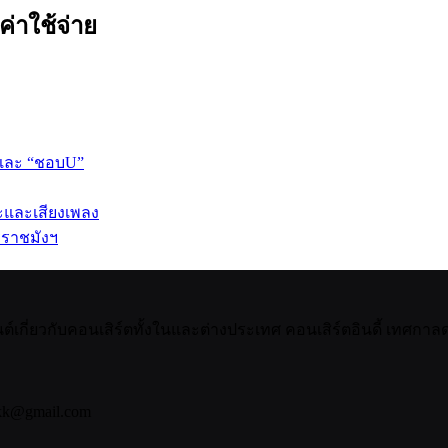
ค่าใช้จ่าย
 และ “ชอบU”
ปะและเสียงเพลง
 ราชมังฯ
กี่ยวกับคอนเสิร์ตทั้งในและต่างประเทศ คอนเสิร์ตอินดี้ เทศกาลดน
bkk@gmail.com