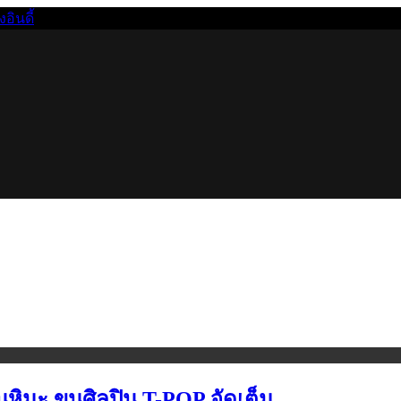
นดี้
นหิมะ ขนศิลปิน T-POP จัดเต็ม