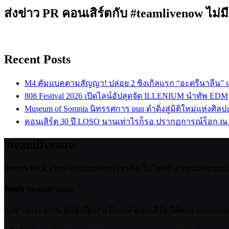
ส่งข่าว PR คอนเสิร์ตกับ #teamlivenow ไม่มี
Recent Posts
M4 คัมแบคตามสัญญา! ปล่อย 2 ซิงเกิลแรก “อะดรีนาลีน”
808 Festival 2026 เปิดไลน์อัปสุดจัด ILLENIUM นำทัพ EDM
Museum of Somnia นิทรรศการ pun ดำดิ่งสู่มิติใหม่แห่งศิล
คอนเสิร์ต 30 ปี LOSO นานเท่าไรก็รอ ปรากฏการณ์ร็อก ณ
#teamlivenow
livenowBKK (ไลฟ์นาวแบงคอก) เราคือเว็บไซต์ที่นำเสนอคอนเทนต์เ
ติดต่อ #teamlivenow
ส่งข่าวประชาสัมพันธ์เกี่ยวกับ อีเวนท์ คอนเสิร์ต ได้ทาง livenow