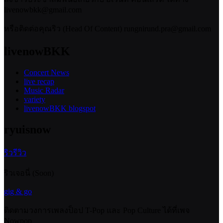
livenowbkk@gmail.com
หรือติดต่อคุณริว (Head Of Content) rungnirund.pra@gmail.com
livenowBKK
Concert News
live recap
Music Radar
variety
livenowBKK blogspot
ryuisnow
ริวรีวิว
ริวเจอนี่ (Soon)
gig & go
ติดตามวงการเพลงป็อป T-Pop และ Pop Culture ได้ที่เพจ
Nowpop