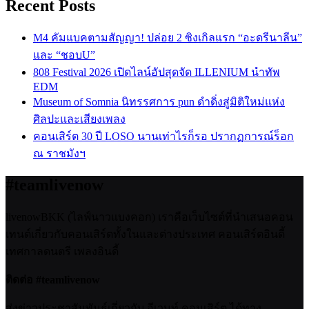
Recent Posts
M4 คัมแบคตามสัญญา! ปล่อย 2 ซิงเกิลแรก “อะดรีนาลีน”
และ “ชอบU”
808 Festival 2026 เปิดไลน์อัปสุดจัด ILLENIUM นำทัพ
EDM
Museum of Somnia นิทรรศการ pun ดำดิ่งสู่มิติใหม่แห่ง
ศิลปะและเสียงเพลง
คอนเสิร์ต 30 ปี LOSO นานเท่าไรก็รอ ปรากฏการณ์ร็อก
ณ ราชมังฯ
#teamlivenow
livenowBKK (ไลฟ์นาวแบงคอก) เราคือเว็บไซต์ที่นำเสนอคอน
เทนต์เกี่ยวกับคอนเสิร์ตทั้งในและต่างประเทศ คอนเสิร์ตอินดี้
เทศกาลดนตรี เพลงอินดี้
ติดต่อ #teamlivenow
ส่งข่าวประชาสัมพันธ์เกี่ยวกับ อีเวนท์ คอนเสิร์ต ได้ทาง