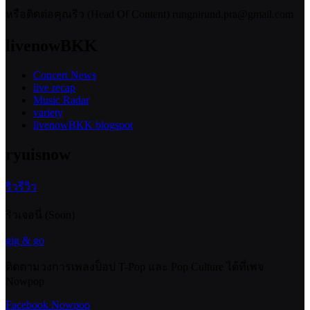
หรือติดต่อคุณริว (Head Of Content) rungnirund.pra@gmail.com
livenowBKK
Concert News
live recap
Music Radar
variety
livenowBKK blogspot
ryuisnow
ริวรีวิว
ริวเจอนี่ (Soon)
gig & go
ติดตามวงการเพลงป็อป T-Pop และ Pop Culture ได้ที่เพจ
Nowpop
Facebook Nowpop