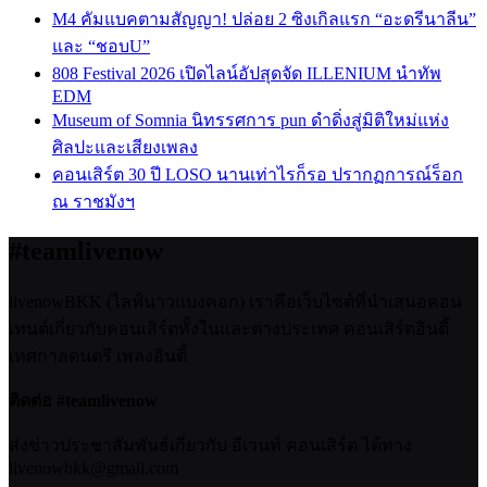
M4 คัมแบคตามสัญญา! ปล่อย 2 ซิงเกิลแรก “อะดรีนาลีน”
และ “ชอบU”
808 Festival 2026 เปิดไลน์อัปสุดจัด ILLENIUM นำทัพ
EDM
Museum of Somnia นิทรรศการ pun ดำดิ่งสู่มิติใหม่แห่ง
ศิลปะและเสียงเพลง
คอนเสิร์ต 30 ปี LOSO นานเท่าไรก็รอ ปรากฏการณ์ร็อก
ณ ราชมังฯ
#teamlivenow
livenowBKK (ไลฟ์นาวแบงคอก) เราคือเว็บไซต์ที่นำเสนอคอน
เทนต์เกี่ยวกับคอนเสิร์ตทั้งในและต่างประเทศ คอนเสิร์ตอินดี้
เทศกาลดนตรี เพลงอินดี้
ติดต่อ #teamlivenow
ส่งข่าวประชาสัมพันธ์เกี่ยวกับ อีเวนท์ คอนเสิร์ต ได้ทาง
livenowbkk@gmail.com