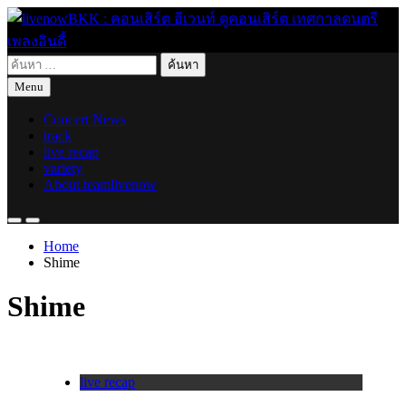
Skip
to
content
ค้นหา
live for today
livenowBKK : คอนเสิร์ต อีเวนท์ ดูคอนเสิร์ต เทศกาลดนตรี เพลง
สำหรับ:
Menu
อินดี้
Concert News
track
live recap
variety
About teamlivenow
Home
Shime
Shime
live recap