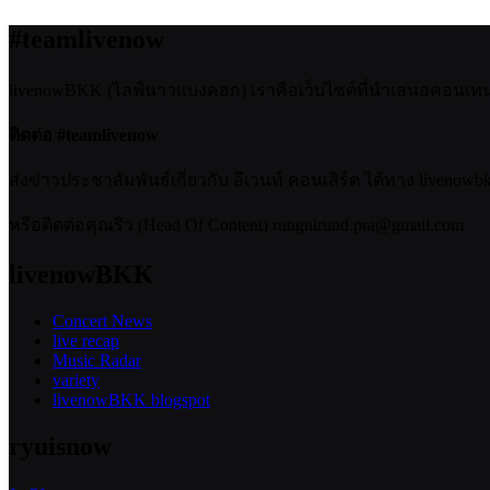
#teamlivenow
livenowBKK (ไลฟ์นาวแบงคอก) เราคือเว็บไซต์ที่นำเสนอคอนเทนต์เ
ติดต่อ #teamlivenow
ส่งข่าวประชาสัมพันธ์เกี่ยวกับ อีเวนท์ คอนเสิร์ต ได้ทาง livenow
หรือติดต่อคุณริว (Head Of Content) rungnirund.pra@gmail.com
livenowBKK
Concert News
live recap
Music Radar
variety
livenowBKK blogspot
ryuisnow