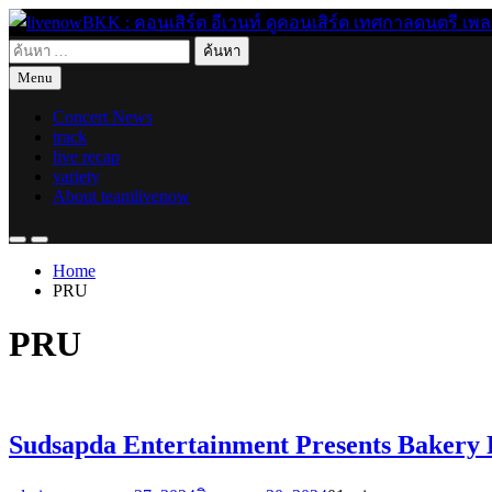
Skip
to
ค้นหา
content
live for today
livenowBKK : คอนเสิร์ต อีเวนท์ ดูคอนเสิร์ต เทศกาลดนตรี เพลงอิ
สำหรับ:
Menu
Concert News
track
live recap
variety
About teamlivenow
Home
PRU
PRU
Sudsapda Entertainment Presents Bakery