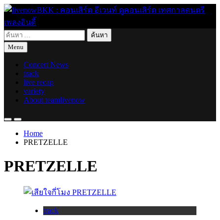
Skip
to
content
ค้นหา
live for today
livenowBKK : คอนเสิร์ต อีเวนท์ ดูคอนเสิร์ต เทศกาลดนตรี เพลง
สำหรับ:
Menu
อินดี้
Concert News
track
live recap
variety
About teamlivenow
Home
PRETZELLE
PRETZELLE
track