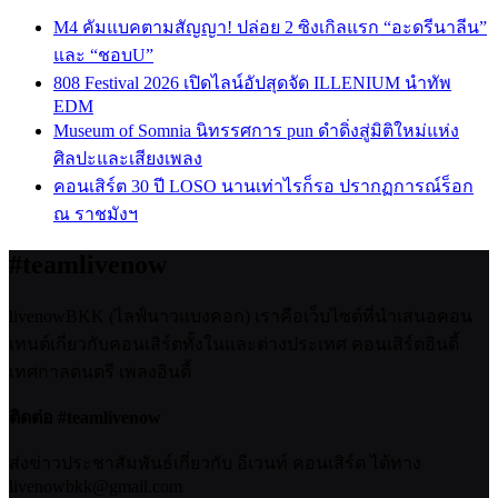
M4 คัมแบคตามสัญญา! ปล่อย 2 ซิงเกิลแรก “อะดรีนาลีน”
และ “ชอบU”
808 Festival 2026 เปิดไลน์อัปสุดจัด ILLENIUM นำทัพ
EDM
Museum of Somnia นิทรรศการ pun ดำดิ่งสู่มิติใหม่แห่ง
ศิลปะและเสียงเพลง
คอนเสิร์ต 30 ปี LOSO นานเท่าไรก็รอ ปรากฏการณ์ร็อก
ณ ราชมังฯ
#teamlivenow
livenowBKK (ไลฟ์นาวแบงคอก) เราคือเว็บไซต์ที่นำเสนอคอน
เทนต์เกี่ยวกับคอนเสิร์ตทั้งในและต่างประเทศ คอนเสิร์ตอินดี้
เทศกาลดนตรี เพลงอินดี้
ติดต่อ #teamlivenow
ส่งข่าวประชาสัมพันธ์เกี่ยวกับ อีเวนท์ คอนเสิร์ต ได้ทาง
livenowbkk@gmail.com