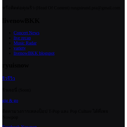
หรือติดต่อคุณริว (Head Of Content) rungnirund.pra@gmail.com
livenowBKK
Concert News
live recap
Music Radar
variety
livenowBKK blogspot
ryuisnow
ริวรีวิว
ริวเจอนี่ (Soon)
gig & go
ติดตามวงการเพลงป็อป T-Pop และ Pop Culture ได้ที่เพจ
Nowpop
Facebook Nowpop