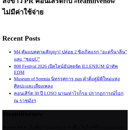
ส่งข่าว PR คอนเสิร์ตกับ #teamlivenow
ไม่มีค่าใช้จ่าย
Recent Posts
M4 คัมแบคตามสัญญา! ปล่อย 2 ซิงเกิลแรก “อะดรีนาลีน”
และ “ชอบU”
808 Festival 2026 เปิดไลน์อัปสุดจัด ILLENIUM นำทัพ
EDM
Museum of Somnia นิทรรศการ pun ดำดิ่งสู่มิติใหม่แห่ง
ศิลปะและเสียงเพลง
คอนเสิร์ต 30 ปี LOSO นานเท่าไรก็รอ ปรากฏการณ์ร็อก
ณ ราชมังฯ
#teamlivenow
livenowBKK (ไลฟ์นาวแบงคอก) เราคือเว็บไซต์ที่นำเสนอคอน