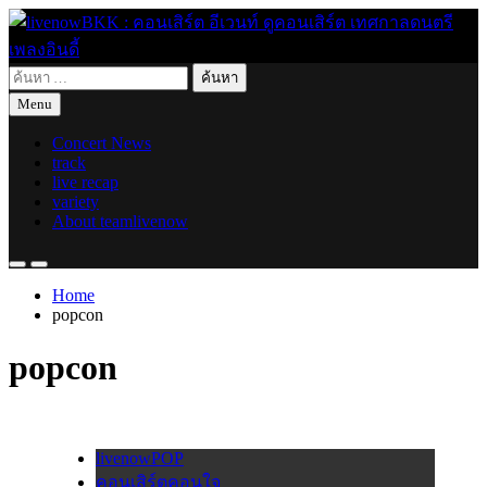
Skip
to
content
ค้นหา
live for today
livenowBKK : คอนเสิร์ต อีเวนท์ ดูคอนเสิร์ต เทศกาลดนตรี เพลง
สำหรับ:
Menu
อินดี้
Concert News
track
live recap
variety
About teamlivenow
Home
popcon
popcon
livenowPOP
คอนเสิร์ตคอนใจ