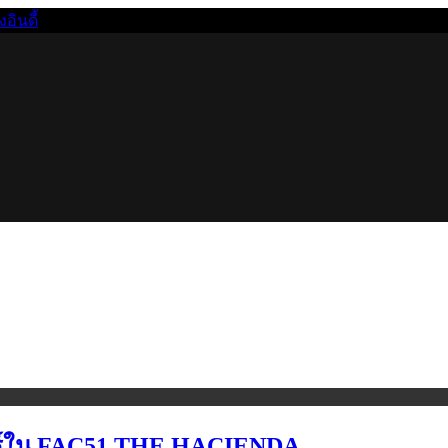
นดี้
ร์ใน FAC51 THE HAÇIENDA