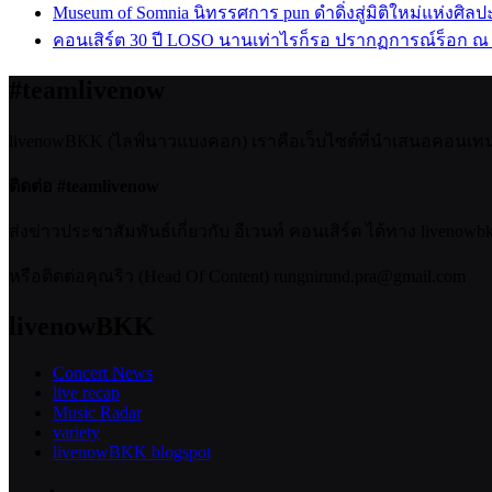
Museum of Somnia นิทรรศการ pun ดำดิ่งสู่มิติใหม่แห่งศิล
คอนเสิร์ต 30 ปี LOSO นานเท่าไรก็รอ ปรากฏการณ์ร็อก ณ
#teamlivenow
livenowBKK (ไลฟ์นาวแบงคอก) เราคือเว็บไซต์ที่นำเสนอคอนเทนต์เ
ติดต่อ #teamlivenow
ส่งข่าวประชาสัมพันธ์เกี่ยวกับ อีเวนท์ คอนเสิร์ต ได้ทาง livenow
หรือติดต่อคุณริว (Head Of Content) rungnirund.pra@gmail.com
livenowBKK
Concert News
live recap
Music Radar
variety
livenowBKK blogspot