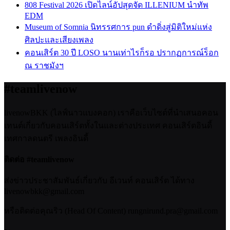
808 Festival 2026 เปิดไลน์อัปสุดจัด ILLENIUM นำทัพ
EDM
Museum of Somnia นิทรรศการ pun ดำดิ่งสู่มิติใหม่แห่ง
ศิลปะและเสียงเพลง
คอนเสิร์ต 30 ปี LOSO นานเท่าไรก็รอ ปรากฏการณ์ร็อก
ณ ราชมังฯ
#teamlivenow
livenowBKK (ไลฟ์นาวแบงคอก) เราคือเว็บไซต์ที่นำเสนอคอน
เทนต์เกี่ยวกับคอนเสิร์ตทั้งในและต่างประเทศ คอนเสิร์ตอินดี้
เทศกาลดนตรี เพลงอินดี้
ติดต่อ #teamlivenow
ส่งข่าวประชาสัมพันธ์เกี่ยวกับ อีเวนท์ คอนเสิร์ต ได้ทาง
livenowbkk@gmail.com
หรือติดต่อคุณริว (Head Of Content) rungnirund.pra@gmail.com