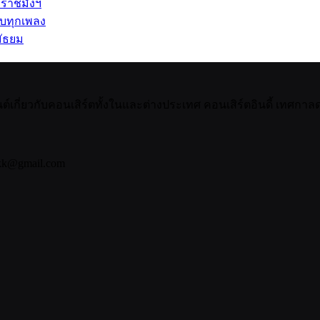
 ราชมังฯ
รบทุกเพลง
ัธยม
กี่ยวกับคอนเสิร์ตทั้งในและต่างประเทศ คอนเสิร์ตอินดี้ เทศกาลดน
bkk@gmail.com