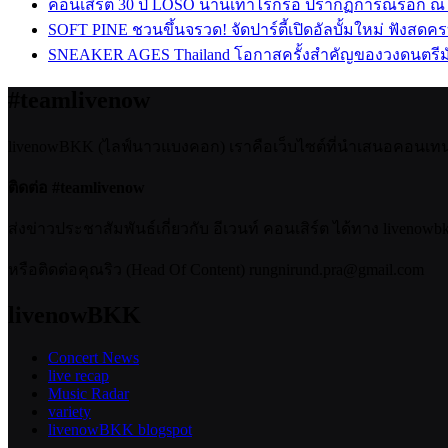
คอนเสิร์ต 30 ปี LOSO นานเท่าไรก็รอ ปรากฏการณ์ร็อก ณ
SOFT PINE ชวนขึ้นจรวด! จัดปาร์ตี้เปิดอัลบั้มใหม่ ฟังสดค
SNEAKER AGES Thailand โอกาสครั้งสำคัญของวงดนตรีม
#teamlivenow
livenowBKK (ไลฟ์นาวแบงคอก) เราคือเว็บไซต์ที่นำเสนอคอนเทนต์เ
ติดต่อ #teamlivenow
ส่งข่าวประชาสัมพันธ์เกี่ยวกับ อีเวนท์ คอนเสิร์ต ได้ทาง livenow
หรือติดต่อคุณริว (Head Of Content) rungnirund.pra@gmail.com
livenowBKK
Concert News
live recap
Music Radar
variety
livenowBKK blogspot