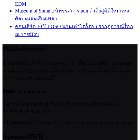
EDM
Museum of Somnia นิทรรศการ pun ดำดิ่งสู่มิติใหม่แห่ง
ศิลปะและเสียงเพลง
คอนเสิร์ต 30 ปี LOSO นานเท่าไรก็รอ ปรากฏการณ์ร็อก
ณ ราชมังฯ
#teamlivenow
livenowBKK (ไลฟ์นาวแบงคอก) เราคือเว็บไซต์ที่นำเสนอคอน
เทนต์เกี่ยวกับคอนเสิร์ตทั้งในและต่างประเทศ คอนเสิร์ตอินดี้
เทศกาลดนตรี เพลงอินดี้
ติดต่อ #teamlivenow
ส่งข่าวประชาสัมพันธ์เกี่ยวกับ อีเวนท์ คอนเสิร์ต ได้ทาง
livenowbkk@gmail.com
หรือติดต่อคุณริว (Head Of Content) rungnirund.pra@gmail.com
livenowBKK