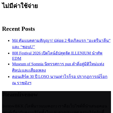
ไม่มีค่าใช้จ่าย
Recent Posts
M4 คัมแบคตามสัญญา! ปล่อย 2 ซิงเกิลแรก “อะดรีนาลีน”
และ “ชอบU”
808 Festival 2026 เปิดไลน์อัปสุดจัด ILLENIUM นำทัพ
EDM
Museum of Somnia นิทรรศการ pun ดำดิ่งสู่มิติใหม่แห่ง
ศิลปะและเสียงเพลง
คอนเสิร์ต 30 ปี LOSO นานเท่าไรก็รอ ปรากฏการณ์ร็อก
ณ ราชมังฯ
#teamlivenow
livenowBKK (ไลฟ์นาวแบงคอก) เราคือเว็บไซต์ที่นำเสนอคอน
เทนต์เกี่ยวกับคอนเสิร์ตทั้งในและต่างประเทศ คอนเสิร์ตอินดี้