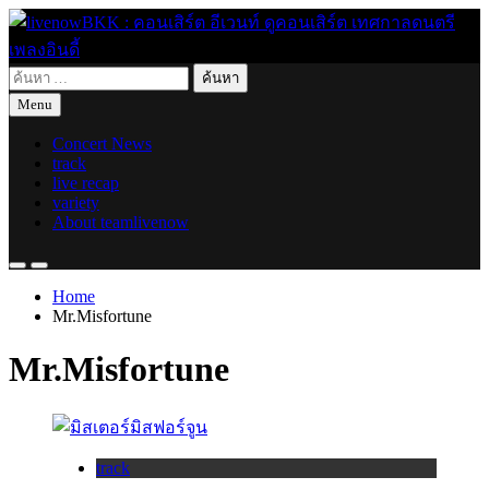
Skip
to
content
ค้นหา
live for today
livenowBKK : คอนเสิร์ต อีเวนท์ ดูคอนเสิร์ต เทศกาลดนตรี เพลง
สำหรับ:
Menu
อินดี้
Concert News
track
live recap
variety
About teamlivenow
Home
Mr.Misfortune
Mr.Misfortune
track