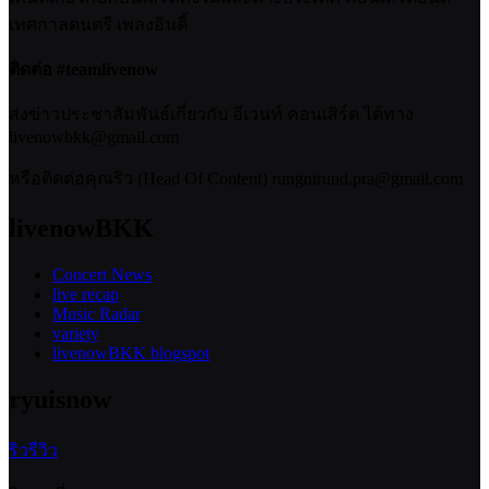
เทศกาลดนตรี เพลงอินดี้
ติดต่อ #teamlivenow
ส่งข่าวประชาสัมพันธ์เกี่ยวกับ อีเวนท์ คอนเสิร์ต ได้ทาง
livenowbkk@gmail.com
หรือติดต่อคุณริว (Head Of Content) rungnirund.pra@gmail.com
livenowBKK
Concert News
live recap
Music Radar
variety
livenowBKK blogspot
ryuisnow
ริวรีวิว