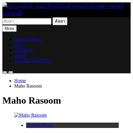
Skip
to
content
ค้นหา
live for today
livenowBKK : คอนเสิร์ต อีเวนท์ ดูคอนเสิร์ต เทศกาลดนตรี เพลง
สำหรับ:
Menu
อินดี้
Concert News
track
live recap
variety
About teamlivenow
Home
Maho Rasoom
Maho Rasoom
Concert News