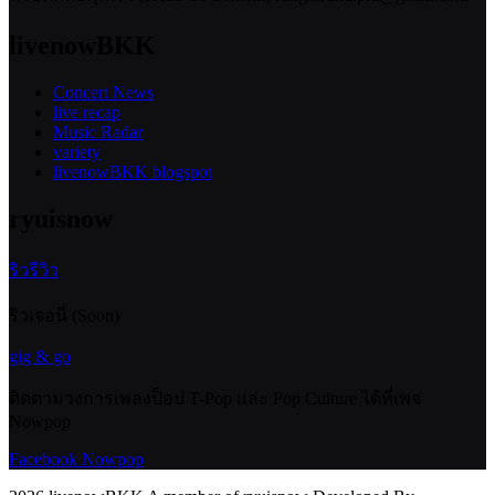
livenowBKK
Concert News
live recap
Music Radar
variety
livenowBKK blogspot
ryuisnow
ริวรีวิว
ริวเจอนี่ (Soon)
gig & go
ติดตามวงการเพลงป็อป T-Pop และ Pop Culture ได้ที่เพจ
Nowpop
Facebook Nowpop