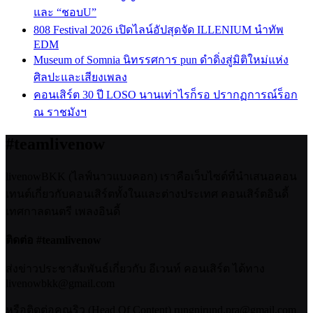
และ “ชอบU”
808 Festival 2026 เปิดไลน์อัปสุดจัด ILLENIUM นำทัพ
EDM
Museum of Somnia นิทรรศการ pun ดำดิ่งสู่มิติใหม่แห่ง
ศิลปะและเสียงเพลง
คอนเสิร์ต 30 ปี LOSO นานเท่าไรก็รอ ปรากฏการณ์ร็อก
ณ ราชมังฯ
#teamlivenow
livenowBKK (ไลฟ์นาวแบงคอก) เราคือเว็บไซต์ที่นำเสนอคอน
เทนต์เกี่ยวกับคอนเสิร์ตทั้งในและต่างประเทศ คอนเสิร์ตอินดี้
เทศกาลดนตรี เพลงอินดี้
ติดต่อ #teamlivenow
ส่งข่าวประชาสัมพันธ์เกี่ยวกับ อีเวนท์ คอนเสิร์ต ได้ทาง
livenowbkk@gmail.com
หรือติดต่อคุณริว (Head Of Content) rungnirund.pra@gmail.com