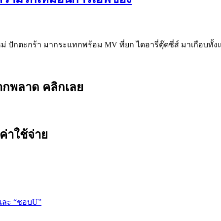
่ ปักตะกร้า มากระแทกพร้อม MV ที่ยก ไดอารี่ตุ๊ดซี่ส์ มาเกือบทั้งแ
ยากพลาด คลิกเลย
ค่าใช้จ่าย
 และ “ชอบU”