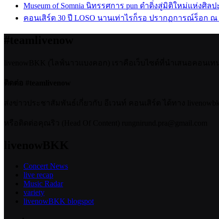
Museum of Somnia นิทรรศการ pun ดำดิ่งสู่มิติใหม่แห่งศิล
คอนเสิร์ต 30 ปี LOSO นานเท่าไรก็รอ ปรากฏการณ์ร็อก ณ
#teamlivenow
livenowBKK (ไลฟ์นาวแบงคอก) เราคือเว็บไซต์ที่นำเสนอคอนเทนต์เ
ติดต่อ #teamlivenow
ส่งข่าวประชาสัมพันธ์เกี่ยวกับ อีเวนท์ คอนเสิร์ต ได้ทาง livenow
หรือติดต่อคุณริว (Head Of Content) rungnirund.pra@gmail.com
livenowBKK
Concert News
live recap
Music Radar
variety
livenowBKK blogspot