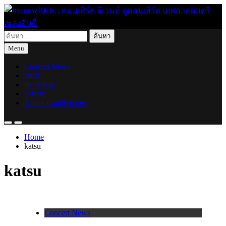
Skip
to
content
ค้นหา
live for today
livenowBKK : คอนเสิร์ต อีเวนท์ ดูคอนเสิร์ต เทศกาลดนตรี เพลง
สำหรับ:
Menu
อินดี้
Concert News
track
live recap
variety
About teamlivenow
Home
katsu
katsu
Concert News