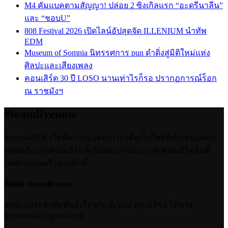
M4 คัมแบคตามสัญญา! ปล่อย 2 ซิงเกิลแรก “อะดรีนาลีน”
และ “ชอบU”
808 Festival 2026 เปิดไลน์อัปสุดจัด ILLENIUM นำทัพ
EDM
Museum of Somnia นิทรรศการ pun ดำดิ่งสู่มิติใหม่แห่ง
ศิลปะและเสียงเพลง
คอนเสิร์ต 30 ปี LOSO นานเท่าไรก็รอ ปรากฏการณ์ร็อก
ณ ราชมังฯ
#teamlivenow
livenowBKK (ไลฟ์นาวแบงคอก) เราคือเว็บไซต์ที่นำเสนอคอน
เทนต์เกี่ยวกับคอนเสิร์ตทั้งในและต่างประเทศ คอนเสิร์ตอินดี้
เทศกาลดนตรี เพลงอินดี้
ติดต่อ #teamlivenow
ส่งข่าวประชาสัมพันธ์เกี่ยวกับ อีเวนท์ คอนเสิร์ต ได้ทาง
livenowbkk@gmail.com