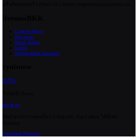
หรือติดต่อคุณริว (Head Of Content) rungnirund.pra@gmail.com
livenowBKK
Concert News
live recap
Music Radar
variety
livenowBKK blogspot
ryuisnow
ริวรีวิว
ริวเจอนี่ (Soon)
gig & go
ติดตามวงการเพลงป็อป T-Pop และ Pop Culture ได้ที่เพจ
Nowpop
Facebook Nowpop