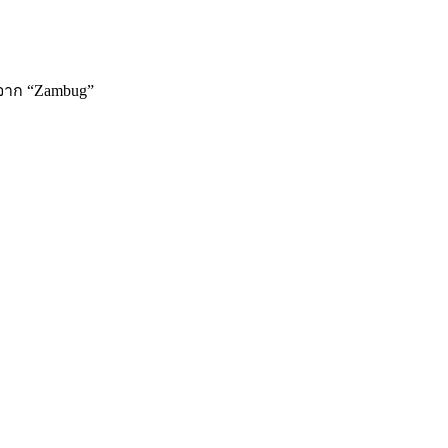
ีฟจาก “Zambug”