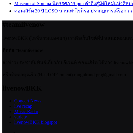
Museum of Somnia นิทรรศการ pun ดำดิ่งสู่มิติใหม่แห่งศิล
คอนเสิร์ต 30 ปี LOSO นานเท่าไรก็รอ ปรากฏการณ์ร็อก ณ
#teamlivenow
livenowBKK (ไลฟ์นาวแบงคอก) เราคือเว็บไซต์ที่นำเสนอคอนเทนต์เ
ติดต่อ #teamlivenow
ส่งข่าวประชาสัมพันธ์เกี่ยวกับ อีเวนท์ คอนเสิร์ต ได้ทาง livenow
หรือติดต่อคุณริว (Head Of Content) rungnirund.pra@gmail.com
livenowBKK
Concert News
live recap
Music Radar
variety
livenowBKK blogspot