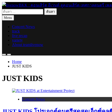
Skip
to
ค้นหา
content
live for today
livenowBKK : คอนเสิร์ต อีเวนท์ ดูคอนเสิร์ต เทศกาลดนตรี เพลงอิ
สำหรับ:
Menu
Concert News
track
live recap
variety
About teamlivenow
Home
JUST KIDS
JUST KIDS
Concert News
JUST KIDS โปรเจกต์ดนตรีสดสุดเอ็กซ์คลู