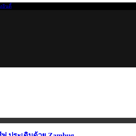
นดี้
ซีฟ ประเดิมด้วย Zambug