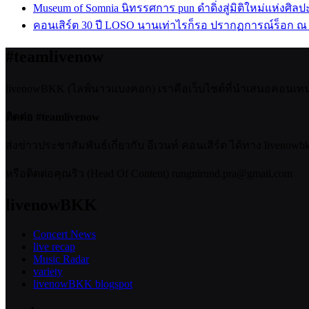
Museum of Somnia นิทรรศการ pun ดำดิ่งสู่มิติใหม่แห่งศิล
คอนเสิร์ต 30 ปี LOSO นานเท่าไรก็รอ ปรากฏการณ์ร็อก ณ
#teamlivenow
livenowBKK (ไลฟ์นาวแบงคอก) เราคือเว็บไซต์ที่นำเสนอคอนเทนต์เ
ติดต่อ #teamlivenow
ส่งข่าวประชาสัมพันธ์เกี่ยวกับ อีเวนท์ คอนเสิร์ต ได้ทาง livenow
หรือติดต่อคุณริว (Head Of Content) rungnirund.pra@gmail.com
livenowBKK
Concert News
live recap
Music Radar
variety
livenowBKK blogspot