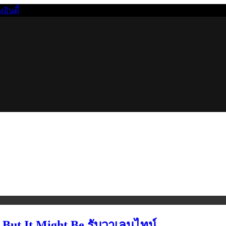
นดี้
t But It Might Be รับวาเลนไทน์