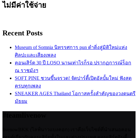
ไม่มีค่าใช้จ่าย
Recent Posts
Museum of Somnia นิทรรศการ pun ดำดิ่งสู่มิติใหม่แห่ง
ศิลปะและเสียงเพลง
คอนเสิร์ต 30 ปี LOSO นานเท่าไรก็รอ ปรากฏการณ์ร็อก
ณ ราชมังฯ
SOFT PINE ชวนขึ้นจรวด! จัดปาร์ตี้เปิดอัลบั้มใหม่ ฟังสด
ครบทุกเพลง
SNEAKER AGES Thailand โอกาสครั้งสำคัญของวงดนตรี
มัธยม
#teamlivenow
livenowBKK (ไลฟ์นาวแบงคอก) เราคือเว็บไซต์ที่นำเสนอคอน
เทนต์เกี่ยวกับคอนเสิร์ตทั้งในและต่างประเทศ คอนเสิร์ตอินดี้