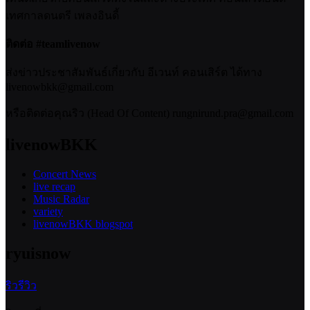
เทศกาลดนตรี เพลงอินดี้
ติดต่อ #teamlivenow
ส่งข่าวประชาสัมพันธ์เกี่ยวกับ อีเวนท์ คอนเสิร์ต ได้ทาง
livenowbkk@gmail.com
หรือติดต่อคุณริว (Head Of Content) rungnirund.pra@gmail.com
livenowBKK
Concert News
live recap
Music Radar
variety
livenowBKK blogspot
ryuisnow
ริวรีวิว