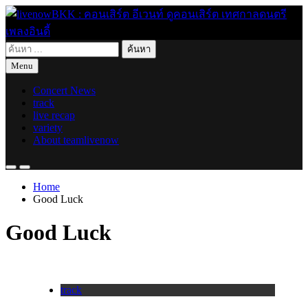
Skip
to
content
ค้นหา
live for today
livenowBKK : คอนเสิร์ต อีเวนท์ ดูคอนเสิร์ต เทศกาลดนตรี เพลง
สำหรับ:
Menu
อินดี้
Concert News
track
live recap
variety
About teamlivenow
Home
Good Luck
Good Luck
track