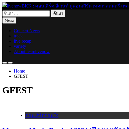
Skip
to
ค้นหา
content
live for today
livenowBKK : คอนเสิร์ต อีเวนท์ ดูคอนเสิร์ต เทศกาลดนตรี เพลงอิ
สำหรับ:
Menu
Concert News
track
live recap
variety
About teamlivenow
Home
GFEST
GFEST
คอนเสิร์ตคอนใจ