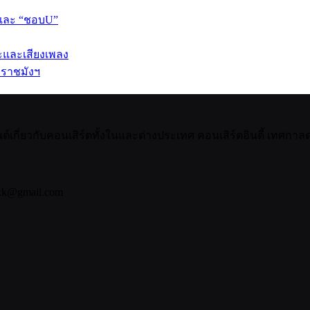
 และ “ชอบU”
ปะและเสียงเพลง
 ราชมังฯ
กี่ยวกับคอนเสิร์ตทั้งในและต่างประเทศ คอนเสิร์ตอินดี้ เทศกาลดน
bkk@gmail.com