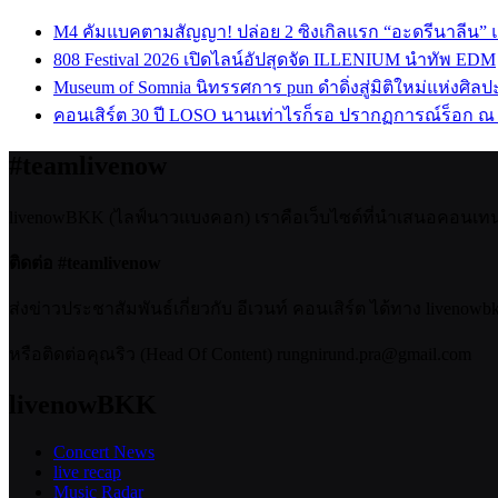
M4 คัมแบคตามสัญญา! ปล่อย 2 ซิงเกิลแรก “อะดรีนาลีน”
808 Festival 2026 เปิดไลน์อัปสุดจัด ILLENIUM นำทัพ EDM
Museum of Somnia นิทรรศการ pun ดำดิ่งสู่มิติใหม่แห่งศิล
คอนเสิร์ต 30 ปี LOSO นานเท่าไรก็รอ ปรากฏการณ์ร็อก ณ
#teamlivenow
livenowBKK (ไลฟ์นาวแบงคอก) เราคือเว็บไซต์ที่นำเสนอคอนเทนต์เ
ติดต่อ #teamlivenow
ส่งข่าวประชาสัมพันธ์เกี่ยวกับ อีเวนท์ คอนเสิร์ต ได้ทาง livenow
หรือติดต่อคุณริว (Head Of Content) rungnirund.pra@gmail.com
livenowBKK
Concert News
live recap
Music Radar