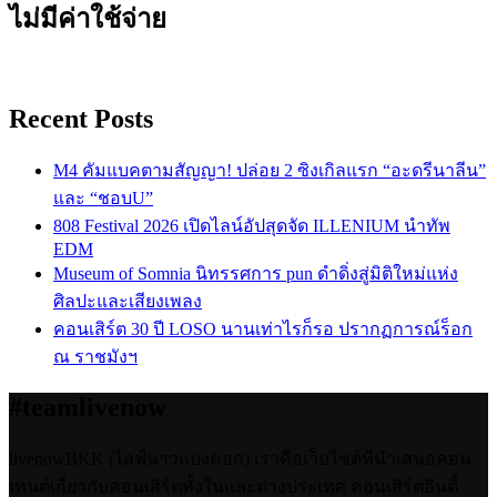
ไม่มีค่าใช้จ่าย
Recent Posts
M4 คัมแบคตามสัญญา! ปล่อย 2 ซิงเกิลแรก “อะดรีนาลีน”
และ “ชอบU”
808 Festival 2026 เปิดไลน์อัปสุดจัด ILLENIUM นำทัพ
EDM
Museum of Somnia นิทรรศการ pun ดำดิ่งสู่มิติใหม่แห่ง
ศิลปะและเสียงเพลง
คอนเสิร์ต 30 ปี LOSO นานเท่าไรก็รอ ปรากฏการณ์ร็อก
ณ ราชมังฯ
#teamlivenow
livenowBKK (ไลฟ์นาวแบงคอก) เราคือเว็บไซต์ที่นำเสนอคอน
เทนต์เกี่ยวกับคอนเสิร์ตทั้งในและต่างประเทศ คอนเสิร์ตอินดี้