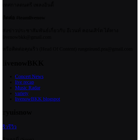
เทศกาลดนตรี เพลงอินดี้
ติดต่อ #teamlivenow
ส่งข่าวประชาสัมพันธ์เกี่ยวกับ อีเวนท์ คอนเสิร์ต ได้ทาง
livenowbkk@gmail.com
หรือติดต่อคุณริว (Head Of Content) rungnirund.pra@gmail.com
livenowBKK
Concert News
live recap
Music Radar
variety
livenowBKK blogspot
ryuisnow
ริวรีวิว
ริวเจอนี่ (Soon)