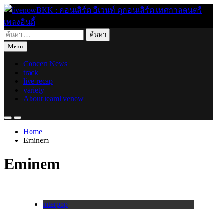
Skip
to
content
ค้นหา
live for today
livenowBKK : คอนเสิร์ต อีเวนท์ ดูคอนเสิร์ต เทศกาลดนตรี เพลง
สำหรับ:
Menu
อินดี้
Concert News
track
live recap
variety
About teamlivenow
Home
Eminem
Eminem
interpop