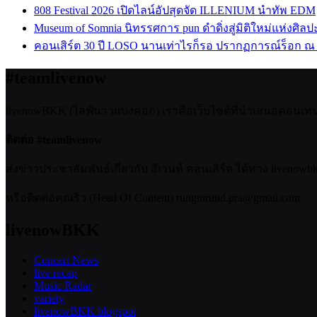
808 Festival 2026 เปิดไลน์อัปสุดจัด ILLENIUM นำทัพ EDM
Museum of Somnia นิทรรศการ pun ดำดิ่งสู่มิติใหม่แห่งศิล
คอนเสิร์ต 30 ปี LOSO นานเท่าไรก็รอ ปรากฏการณ์ร็อก ณ
#teamlivenow
livenowBKK (ไลฟ์นาวแบงคอก) เราคือเว็บไซต์ที่นำเสนอคอนเทนต์เ
ติดต่อ #teamlivenow
ส่งข่าวประชาสัมพันธ์เกี่ยวกับ อีเวนท์ คอนเสิร์ต ได้ทาง livenow
หรือติดต่อคุณริว (Head Of Content) rungnirund.pra@gmail.com
livenowBKK
Concert News
live recap
Music Radar
variety
livenowBKK blogspot