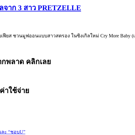
งเกิลจาก 3 สาว PRETZELLE
บเฟียส ชวนมูฟออนแบบสาวสตรอง ในซิงเกิลใหม่ Cry More Baby (เส
ยากพลาด คลิกเลย
ค่าใช้จ่าย
 และ “ชอบU”