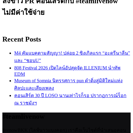
ส่งข่าว PR คอนเสิร์ตกับ #teamlivenow
ไม่มีค่าใช้จ่าย
Recent Posts
M4 คัมแบคตามสัญญา! ปล่อย 2 ซิงเกิลแรก “อะดรีนาลีน”
และ “ชอบU”
808 Festival 2026 เปิดไลน์อัปสุดจัด ILLENIUM นำทัพ
EDM
Museum of Somnia นิทรรศการ pun ดำดิ่งสู่มิติใหม่แห่ง
ศิลปะและเสียงเพลง
คอนเสิร์ต 30 ปี LOSO นานเท่าไรก็รอ ปรากฏการณ์ร็อก
ณ ราชมังฯ
#teamlivenow
livenowBKK (ไลฟ์นาวแบงคอก) เราคือเว็บไซต์ที่นำเสนอคอน