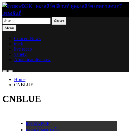
Skip
to
content
ค้นหา
live for today
livenowBKK : คอนเสิร์ต อีเวนท์ ดูคอนเสิร์ต เทศกาลดนตรี เพลง
สำหรับ:
Menu
อินดี้
Concert News
track
live recap
variety
About teamlivenow
Home
CNBLUE
CNBLUE
livenowPOP
คอนเสิร์ตคอนใจ