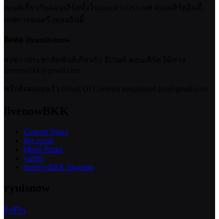
เทนต์เกี่ยวกับคอนเสิร์ตทั้งในและต่างประเทศ คอนเสิร์ตอินดี้
เทศกาลดนตรี เพลงอินดี้
ติดต่อ #teamlivenow
ส่งข่าวประชาสัมพันธ์เกี่ยวกับ อีเวนท์ คอนเสิร์ต ได้ทาง
livenowbkk@gmail.com
หรือติดต่อคุณริว (Head Of Content) rungnirund.pra@gmail.com
livenowBKK
Concert News
live recap
Music Radar
variety
livenowBKK blogspot
ryuisnow
ริวรีวิว