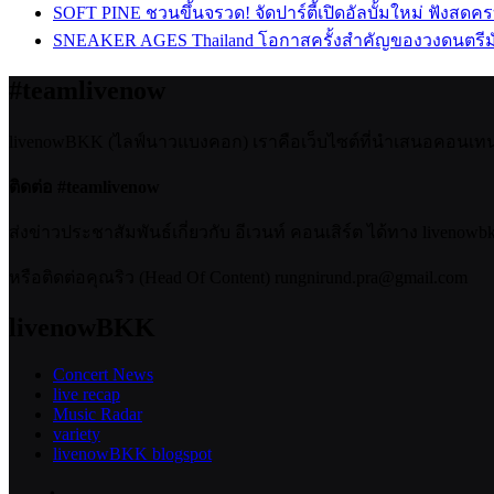
SOFT PINE ชวนขึ้นจรวด! จัดปาร์ตี้เปิดอัลบั้มใหม่ ฟังสดค
SNEAKER AGES Thailand โอกาสครั้งสำคัญของวงดนตรีม
#teamlivenow
livenowBKK (ไลฟ์นาวแบงคอก) เราคือเว็บไซต์ที่นำเสนอคอนเทนต์เ
ติดต่อ #teamlivenow
ส่งข่าวประชาสัมพันธ์เกี่ยวกับ อีเวนท์ คอนเสิร์ต ได้ทาง livenow
หรือติดต่อคุณริว (Head Of Content) rungnirund.pra@gmail.com
livenowBKK
Concert News
live recap
Music Radar
variety
livenowBKK blogspot