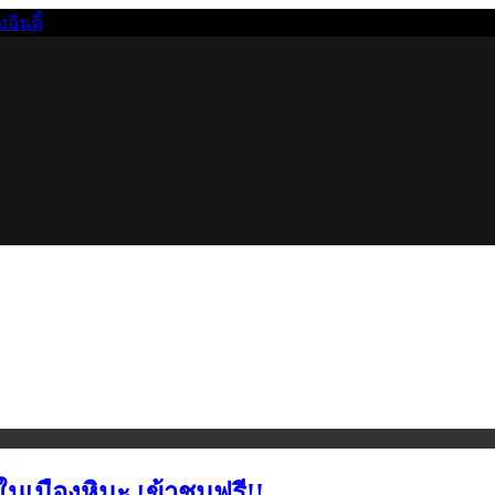
นดี้
นเมืองหิมะ เข้าชมฟรี!!