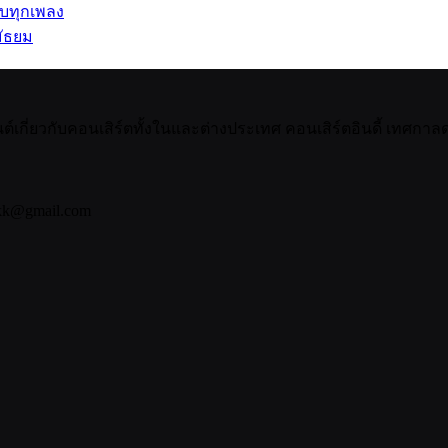
รบทุกเพลง
ัธยม
กี่ยวกับคอนเสิร์ตทั้งในและต่างประเทศ คอนเสิร์ตอินดี้ เทศกาลดน
bkk@gmail.com