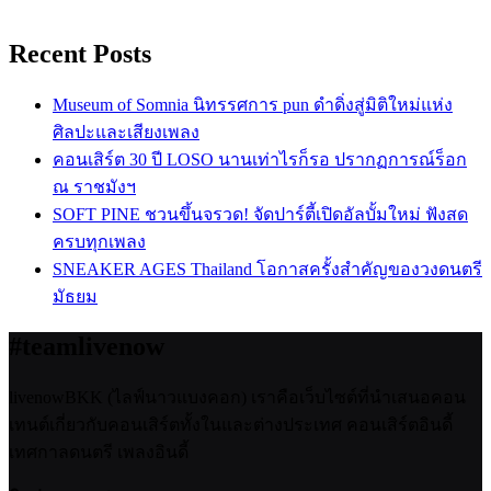
Recent Posts
Museum of Somnia นิทรรศการ pun ดำดิ่งสู่มิติใหม่แห่ง
ศิลปะและเสียงเพลง
คอนเสิร์ต 30 ปี LOSO นานเท่าไรก็รอ ปรากฏการณ์ร็อก
ณ ราชมังฯ
SOFT PINE ชวนขึ้นจรวด! จัดปาร์ตี้เปิดอัลบั้มใหม่ ฟังสด
ครบทุกเพลง
SNEAKER AGES Thailand โอกาสครั้งสำคัญของวงดนตรี
มัธยม
#teamlivenow
livenowBKK (ไลฟ์นาวแบงคอก) เราคือเว็บไซต์ที่นำเสนอคอน
เทนต์เกี่ยวกับคอนเสิร์ตทั้งในและต่างประเทศ คอนเสิร์ตอินดี้
เทศกาลดนตรี เพลงอินดี้