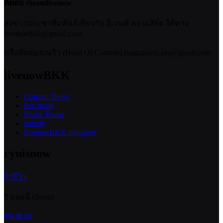
ติดต่อ #teamlivenow
ส่งข่าวประชาสัมพันธ์เกี่ยวกับ อีเวนท์ คอนเสิร์ต ได้ทาง
livenowbkk@gmail.com
หรือติดต่อคุณริว (Head Of Content) rungnirund.pra@gmail.com
livenowBKK
Concert News
live recap
Music Radar
variety
livenowBKK blogspot
ryuisnow
ริวรีวิว
ริวเจอนี่ (Soon)
gig & go