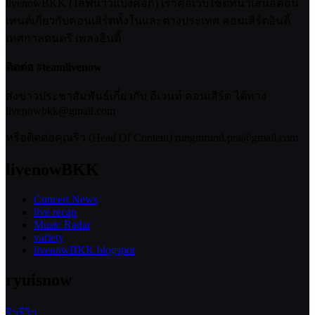
livenowBKK (ไลฟ์นาวแบงคอก) เราคือเว็บไซต์ที่นำเสนอคอน
เทนต์เกี่ยวกับคอนเสิร์ตทั้งในและต่างประเทศ คอนเสิร์ตอินดี้
เทศกาลดนตรี เพลงอินดี้
ติดต่อ #teamlivenow
ส่งข่าวประชาสัมพันธ์เกี่ยวกับ อีเวนท์ คอนเสิร์ต ได้ทาง
livenowbkk@gmail.com
หรือติดต่อคุณริว (Head Of Content) rungnirund.pra@gmail.com
livenowBKK
Concert News
live recap
Music Radar
variety
livenowBKK blogspot
ryuisnow
ริวรีวิว