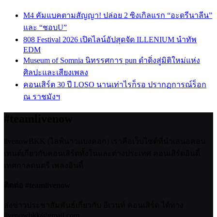
M4 คัมแบคตามสัญญา! ปล่อย 2 ซิงเกิลแรก “อะดรีนาลีน”
และ “ชอบU”
808 Festival 2026 เปิดไลน์อัปสุดจัด ILLENIUM นำทัพ
EDM
Museum of Somnia นิทรรศการ pun ดำดิ่งสู่มิติใหม่แห่ง
ศิลปะและเสียงเพลง
คอนเสิร์ต 30 ปี LOSO นานเท่าไรก็รอ ปรากฏการณ์ร็อก
ณ ราชมังฯ
#teamlivenow
livenowBKK (ไลฟ์นาวแบงคอก) เราคือเว็บไซต์ที่นำเสนอคอน
เทนต์เกี่ยวกับคอนเสิร์ตทั้งในและต่างประเทศ คอนเสิร์ตอินดี้
เทศกาลดนตรี เพลงอินดี้
ติดต่อ #teamlivenow
ส่งข่าวประชาสัมพันธ์เกี่ยวกับ อีเวนท์ คอนเสิร์ต ได้ทาง
livenowbkk@gmail.com