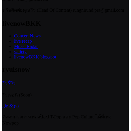
หรือติดต่อคุณริว (Head Of Content) rungnirund.pra@gmail.com
livenowBKK
Concert News
live recap
Music Radar
variety
livenowBKK blogspot
ryuisnow
ริวรีวิว
ริวเจอนี่ (Soon)
gig & go
ติดตามวงการเพลงป็อป T-Pop และ Pop Culture ได้ที่เพจ
Nowpop