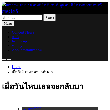
Skip
to
content
ค้นหา
live for today
livenowBKK : คอนเสิร์ต อีเวนท์ ดูคอนเสิร์ต เทศกาลดนตรี เพลง
สำหรับ:
Menu
อินดี้
Concert News
track
live recap
variety
About teamlivenow
Home
เผื่อวันไหนเธอจะกลับมา
เผื่อวันไหนเธอจะกลับมา
livenowPOP