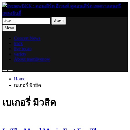
Skip
to
content
ค้นหา
live for today
livenowBKK : คอนเสิร์ต อีเวนท์ ดูคอนเสิร์ต เทศกาลดนตรี เพลง
สำหรับ:
Menu
อินดี้
Concert News
track
live recap
variety
About teamlivenow
Home
เบเกอรี่ มิวสิค
เบเกอรี่ มิวสิค