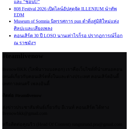
และ “ชอบU”
808 Festival 2026 เปิดไลน์อัปสุดจัด ILLENIUM นำทัพ
EDM
Museum of Somnia นิทรรศการ pun ดำดิ่งสู่มิติใหม่แห่ง
ศิลปะและเสียงเพลง
คอนเสิร์ต 30 ปี LOSO นานเท่าไรก็รอ ปรากฏการณ์ร็อก
ณ ราชมังฯ
#teamlivenow
livenowBKK (ไลฟ์นาวแบงคอก) เราคือเว็บไซต์ที่นำเสนอคอน
เทนต์เกี่ยวกับคอนเสิร์ตทั้งในและต่างประเทศ คอนเสิร์ตอินดี้
เทศกาลดนตรี เพลงอินดี้
ติดต่อ #teamlivenow
ส่งข่าวประชาสัมพันธ์เกี่ยวกับ อีเวนท์ คอนเสิร์ต ได้ทาง
livenowbkk@gmail.com
หรือติดต่อคุณริว (Head Of Content) rungnirund.pra@gmail.com