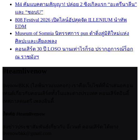
M4 คัมแบคตามสัญญา! ปล่อย 2 ซิงเกิลแรก “อะดรีนาลีน”
และ “ชอบU”
808 Festival 2026 เปิดไลน์อัปสุดจัด ILLENIUM นำทัพ
EDM
Museum of Somnia นิทรรศการ pun ดำดิ่งสู่มิติใหม่แห่ง
ศิลปะและเสียงเพลง
คอนเสิร์ต 30 ปี LOSO นานเท่าไรก็รอ ปรากฏการณ์ร็อก
ณ ราชมังฯ
#teamlivenow
livenowBKK (ไลฟ์นาวแบงคอก) เราคือเว็บไซต์ที่นำเสนอคอน
เทนต์เกี่ยวกับคอนเสิร์ตทั้งในและต่างประเทศ คอนเสิร์ตอินดี้
เทศกาลดนตรี เพลงอินดี้
ติดต่อ #teamlivenow
ส่งข่าวประชาสัมพันธ์เกี่ยวกับ อีเวนท์ คอนเสิร์ต ได้ทาง
livenowbkk@gmail.com