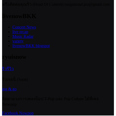
หรือติดต่อคุณริว (Head Of Content) rungnirund.pra@gmail.com
livenowBKK
Concert News
live recap
Music Radar
variety
livenowBKK blogspot
ryuisnow
ริวรีวิว
ริวเจอนี่ (Soon)
gig & go
ติดตามวงการเพลงป็อป T-Pop และ Pop Culture ได้ที่เพจ
Nowpop
Facebook Nowpop