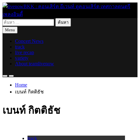
Skip
to
content
ค้นหา
live for today
livenowBKK : คอนเสิร์ต อีเวนท์ ดูคอนเสิร์ต เทศกาลดนตรี เพลง
สำหรับ:
Menu
อินดี้
Concert News
track
live recap
variety
About teamlivenow
Home
เบนท์ กิตติธัช
เบนท์ กิตติธัช
track