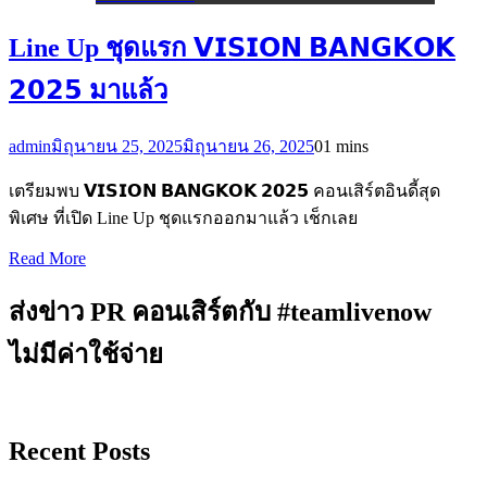
Line Up ชุดแรก 𝗩𝗜𝗦𝗜𝗢𝗡 𝗕𝗔𝗡𝗚𝗞𝗢𝗞
𝟮𝟬𝟮𝟱 มาแล้ว
admin
มิถุนายน 25, 2025
มิถุนายน 26, 2025
0
1 mins
เตรียมพบ 𝗩𝗜𝗦𝗜𝗢𝗡 𝗕𝗔𝗡𝗚𝗞𝗢𝗞 𝟮𝟬𝟮𝟱 คอนเสิร์ตอินดี้สุด
พิเศษ ที่เปิด Line Up ชุดแรกออกมาแล้ว เช็กเลย
Read More
ส่งข่าว PR คอนเสิร์ตกับ #teamlivenow
ไม่มีค่าใช้จ่าย
Recent Posts