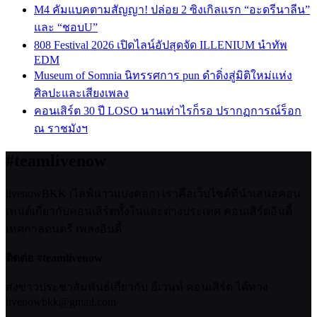
M4 คัมแบคตามสัญญา! ปล่อย 2 ซิงเกิลแรก “อะดรีนาลีน”
และ “ชอบU”
808 Festival 2026 เปิดไลน์อัปสุดจัด ILLENIUM นำทัพ
EDM
Museum of Somnia นิทรรศการ pun ดำดิ่งสู่มิติใหม่แห่ง
ศิลปะและเสียงเพลง
คอนเสิร์ต 30 ปี LOSO นานเท่าไรก็รอ ปรากฏการณ์ร็อก
ณ ราชมังฯ
#teamlivenow
livenowBKK (ไลฟ์นาวแบงคอก) เราคือเว็บไซต์ที่นำเสนอคอน
เทนต์เกี่ยวกับคอนเสิร์ตทั้งในและต่างประเทศ คอนเสิร์ตอินดี้
เทศกาลดนตรี เพลงอินดี้
ติดต่อ #teamlivenow
ส่งข่าวประชาสัมพันธ์เกี่ยวกับ อีเวนท์ คอนเสิร์ต ได้ทาง
livenowbkk@gmail.com