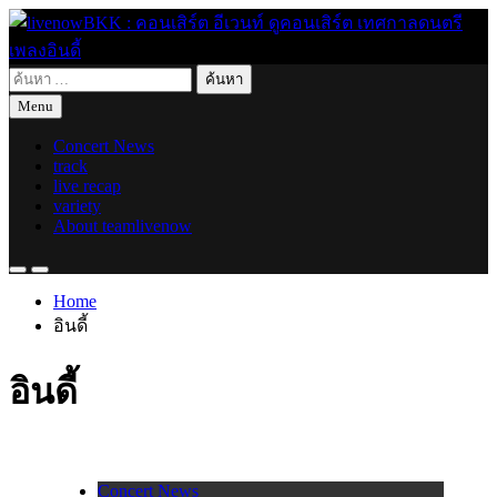
Skip
to
content
ค้นหา
live for today
livenowBKK : คอนเสิร์ต อีเวนท์ ดูคอนเสิร์ต เทศกาลดนตรี เพลง
สำหรับ:
Menu
อินดี้
Concert News
track
live recap
variety
About teamlivenow
Home
อินดี้
อินดี้
Concert News