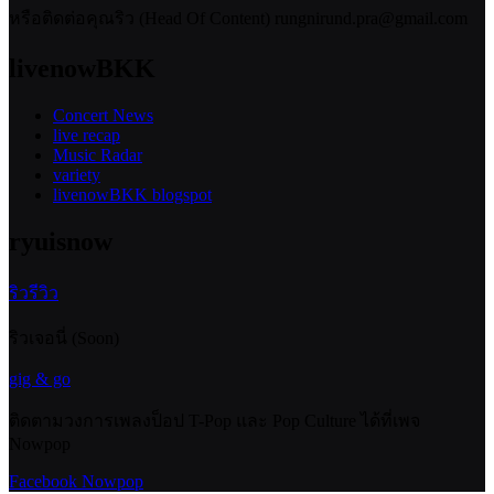
หรือติดต่อคุณริว (Head Of Content) rungnirund.pra@gmail.com
livenowBKK
Concert News
live recap
Music Radar
variety
livenowBKK blogspot
ryuisnow
ริวรีวิว
ริวเจอนี่ (Soon)
gig & go
ติดตามวงการเพลงป็อป T-Pop และ Pop Culture ได้ที่เพจ
Nowpop
Facebook Nowpop