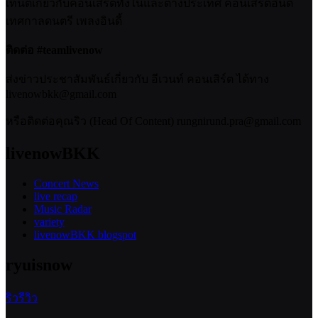
เทนต์เกี่ยวกับคอนเสิร์ตทั้งในและต่างประเทศ คอนเสิร์ตอินดี้
เทศกาลดนตรี เพลงอินดี้
ติดต่อ #teamlivenow
ส่งข่าวประชาสัมพันธ์เกี่ยวกับ อีเวนท์ คอนเสิร์ต ได้ทาง
livenowbkk@gmail.com
หรือติดต่อคุณริว (Head Of Content) rungnirund.pra@gmail.com
livenowBKK
Concert News
live recap
Music Radar
variety
livenowBKK blogspot
ryuisnow
ริวรีวิว