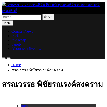
Skip
to
content
ค้นหา
live for today
livenowBKK : คอนเสิร์ต อีเวนท์ ดูคอนเสิร์ต เทศกาลดนตรี เพลง
สำหรับ:
Menu
อินดี้
Concert News
track
live recap
variety
About teamlivenow
Home
สรณวรรธ พิชัยรณรงค์สงคราม
สรณวรรธ พิชัยรณรงค์สงคราม
track