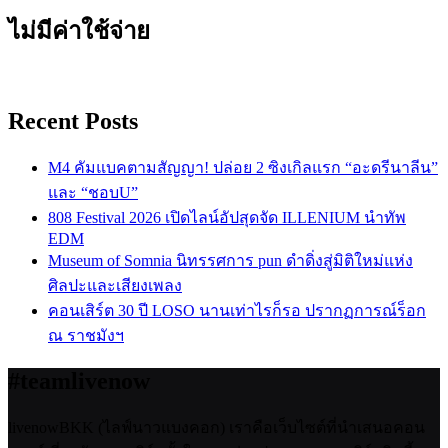
ไม่มีค่าใช้จ่าย
Recent Posts
M4 คัมแบคตามสัญญา! ปล่อย 2 ซิงเกิลแรก “อะดรีนาลีน”
และ “ชอบU”
808 Festival 2026 เปิดไลน์อัปสุดจัด ILLENIUM นำทัพ
EDM
Museum of Somnia นิทรรศการ pun ดำดิ่งสู่มิติใหม่แห่ง
ศิลปะและเสียงเพลง
คอนเสิร์ต 30 ปี LOSO นานเท่าไรก็รอ ปรากฏการณ์ร็อก
ณ ราชมังฯ
#teamlivenow
livenowBKK (ไลฟ์นาวแบงคอก) เราคือเว็บไซต์ที่นำเสนอคอน