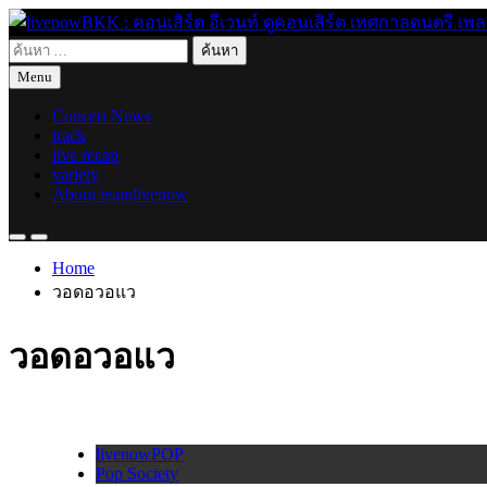
Skip
to
ค้นหา
content
live for today
livenowBKK : คอนเสิร์ต อีเวนท์ ดูคอนเสิร์ต เทศกาลดนตรี เพลงอิ
สำหรับ:
Menu
Concert News
track
live recap
variety
About teamlivenow
Home
วอดอวอแว
วอดอวอแว
livenowPOP
Pop Society