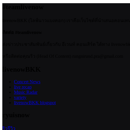
#teamlivenow
livenowBKK (ไลฟ์นาวแบงคอก) เราคือเว็บไซต์ที่นำเสนอคอนเทนต์เ
ติดต่อ #teamlivenow
ส่งข่าวประชาสัมพันธ์เกี่ยวกับ อีเวนท์ คอนเสิร์ต ได้ทาง livenow
หรือติดต่อคุณริว (Head Of Content) rungnirund.pra@gmail.com
livenowBKK
Concert News
live recap
Music Radar
variety
livenowBKK blogspot
ryuisnow
ริวรีวิว