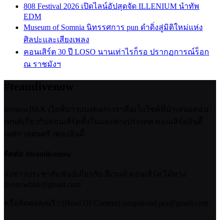
808 Festival 2026 เปิดไลน์อัปสุดจัด ILLENIUM นำทัพ
EDM
Museum of Somnia นิทรรศการ pun ดำดิ่งสู่มิติใหม่แห่ง
ศิลปะและเสียงเพลง
คอนเสิร์ต 30 ปี LOSO นานเท่าไรก็รอ ปรากฏการณ์ร็อก
ณ ราชมังฯ
#teamlivenow
livenowBKK (ไลฟ์นาวแบงคอก) เราคือเว็บไซต์ที่นำเสนอคอน
เทนต์เกี่ยวกับคอนเสิร์ตทั้งในและต่างประเทศ คอนเสิร์ตอินดี้
เทศกาลดนตรี เพลงอินดี้
ติดต่อ #teamlivenow
ส่งข่าวประชาสัมพันธ์เกี่ยวกับ อีเวนท์ คอนเสิร์ต ได้ทาง
livenowbkk@gmail.com
หรือติดต่อคุณริว (Head Of Content) rungnirund.pra@gmail.com