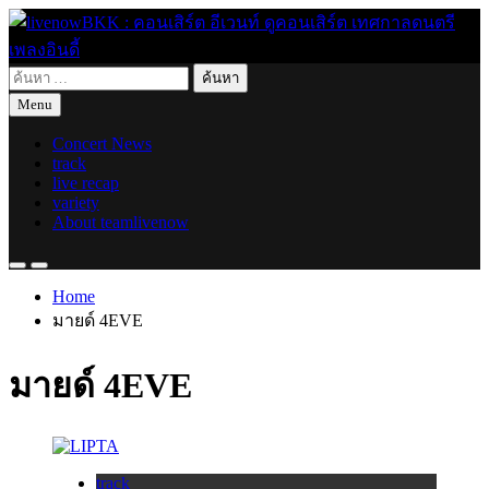
Skip
to
content
ค้นหา
live for today
livenowBKK : คอนเสิร์ต อีเวนท์ ดูคอนเสิร์ต เทศกาลดนตรี เพลง
สำหรับ:
Menu
อินดี้
Concert News
track
live recap
variety
About teamlivenow
Home
มายด์ 4EVE
มายด์ 4EVE
track