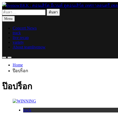
Skip
to
ค้นหา
content
live for today
livenowBKK : คอนเสิร์ต อีเวนท์ ดูคอนเสิร์ต เทศกาลดนตรี เพลงอิ
สำหรับ:
Menu
Concert News
track
live recap
variety
About teamlivenow
Home
ป๊อปร็อก
ป๊อปร็อก
track