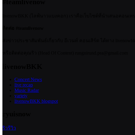
#teamlivenow
livenowBKK (ไลฟ์นาวแบงคอก) เราคือเว็บไซต์ที่นำเสนอคอนเทนต์เ
ติดต่อ #teamlivenow
ส่งข่าวประชาสัมพันธ์เกี่ยวกับ อีเวนท์ คอนเสิร์ต ได้ทาง livenow
หรือติดต่อคุณริว (Head Of Content) rungnirund.pra@gmail.com
livenowBKK
Concert News
live recap
Music Radar
variety
livenowBKK blogspot
ryuisnow
ริวรีวิว