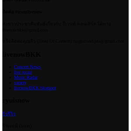
ติดต่อ #teamlivenow
ส่งข่าวประชาสัมพันธ์เกี่ยวกับ อีเวนท์ คอนเสิร์ต ได้ทาง
livenowbkk@gmail.com
หรือติดต่อคุณริว (Head Of Content) rungnirund.pra@gmail.com
livenowBKK
Concert News
live recap
Music Radar
variety
livenowBKK blogspot
ryuisnow
ริวรีวิว
ริวเจอนี่ (Soon)