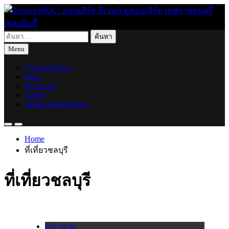
Skip
to
content
ค้นหา
live for today
livenowBKK : คอนเสิร์ต อีเวนท์ ดูคอนเสิร์ต เทศกาลดนตรี เพลง
สำหรับ:
Menu
อินดี้
Concert News
track
live recap
variety
About teamlivenow
Home
ที่เที่ยวชลบุรี
ที่เที่ยวชลบุรี
live recap