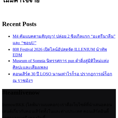
ไม่มีค่าใช้จ่าย
Recent Posts
M4 คัมแบคตามสัญญา! ปล่อย 2 ซิงเกิลแรก “อะดรีนาลีน”
และ “ชอบU”
808 Festival 2026 เปิดไลน์อัปสุดจัด ILLENIUM นำทัพ
EDM
Museum of Somnia นิทรรศการ pun ดำดิ่งสู่มิติใหม่แห่ง
ศิลปะและเสียงเพลง
คอนเสิร์ต 30 ปี LOSO นานเท่าไรก็รอ ปรากฏการณ์ร็อก
ณ ราชมังฯ
#teamlivenow
livenowBKK (ไลฟ์นาวแบงคอก) เราคือเว็บไซต์ที่นำเสนอคอน
เทนต์เกี่ยวกับคอนเสิร์ตทั้งในและต่างประเทศ คอนเสิร์ตอินดี้
เทศกาลดนตรี เพลงอินดี้