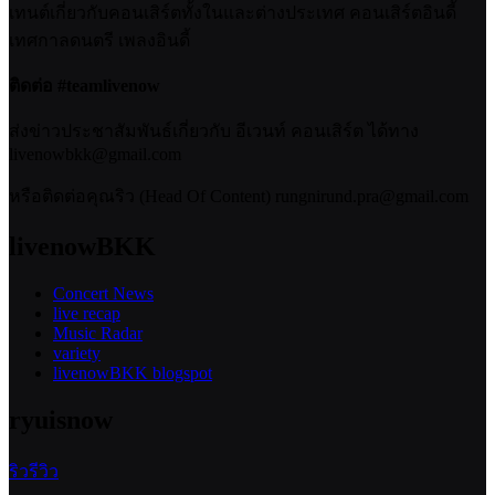
เทนต์เกี่ยวกับคอนเสิร์ตทั้งในและต่างประเทศ คอนเสิร์ตอินดี้
เทศกาลดนตรี เพลงอินดี้
ติดต่อ #teamlivenow
ส่งข่าวประชาสัมพันธ์เกี่ยวกับ อีเวนท์ คอนเสิร์ต ได้ทาง
livenowbkk@gmail.com
หรือติดต่อคุณริว (Head Of Content) rungnirund.pra@gmail.com
livenowBKK
Concert News
live recap
Music Radar
variety
livenowBKK blogspot
ryuisnow
ริวรีวิว