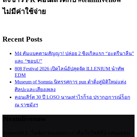
ไม่มีค่าใช้จ่าย
Recent Posts
M4 คัมแบคตามสัญญา! ปล่อย 2 ซิงเกิลแรก “อะดรีนาลีน”
และ “ชอบU”
808 Festival 2026 เปิดไลน์อัปสุดจัด ILLENIUM นำทัพ
EDM
Museum of Somnia นิทรรศการ pun ดำดิ่งสู่มิติใหม่แห่ง
ศิลปะและเสียงเพลง
คอนเสิร์ต 30 ปี LOSO นานเท่าไรก็รอ ปรากฏการณ์ร็อก
ณ ราชมังฯ
#teamlivenow
livenowBKK (ไลฟ์นาวแบงคอก) เราคือเว็บไซต์ที่นำเสนอคอน