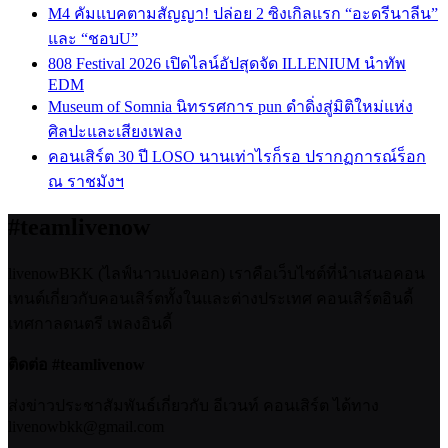
M4 คัมแบคตามสัญญา! ปล่อย 2 ซิงเกิลแรก “อะดรีนาลีน”
และ “ชอบU”
808 Festival 2026 เปิดไลน์อัปสุดจัด ILLENIUM นำทัพ
EDM
Museum of Somnia นิทรรศการ pun ดำดิ่งสู่มิติใหม่แห่ง
ศิลปะและเสียงเพลง
คอนเสิร์ต 30 ปี LOSO นานเท่าไรก็รอ ปรากฏการณ์ร็อก
ณ ราชมังฯ
#teamlivenow
livenowBKK (ไลฟ์นาวแบงคอก) เราคือเว็บไซต์ที่นำเสนอคอน
เทนต์เกี่ยวกับคอนเสิร์ตทั้งในและต่างประเทศ คอนเสิร์ตอินดี้
เทศกาลดนตรี เพลงอินดี้
ติดต่อ #teamlivenow
ส่งข่าวประชาสัมพันธ์เกี่ยวกับ อีเวนท์ คอนเสิร์ต ได้ทาง
livenowbkk@gmail.com