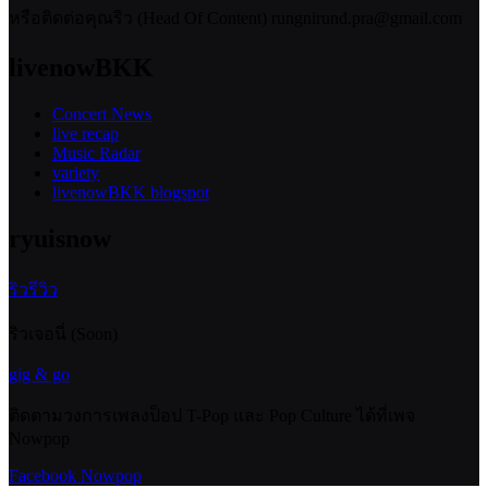
หรือติดต่อคุณริว (Head Of Content) rungnirund.pra@gmail.com
livenowBKK
Concert News
live recap
Music Radar
variety
livenowBKK blogspot
ryuisnow
ริวรีวิว
ริวเจอนี่ (Soon)
gig & go
ติดตามวงการเพลงป็อป T-Pop และ Pop Culture ได้ที่เพจ
Nowpop
Facebook Nowpop