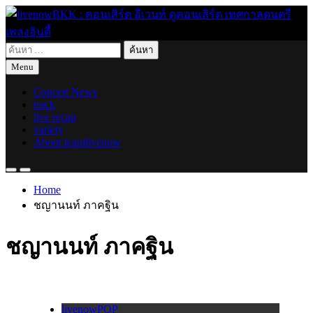
Skip
to
content
ค้นหา
live for today
livenowBKK : คอนเสิร์ต อีเวนท์ ดูคอนเสิร์ต เทศกาลดนตรี เพลง
สำหรับ:
Menu
อินดี้
Concert News
track
live recap
variety
About teamlivenow
Home
ชญานนท์ ภาคฐิน
ชญานนท์ ภาคฐิน
livenowPOP