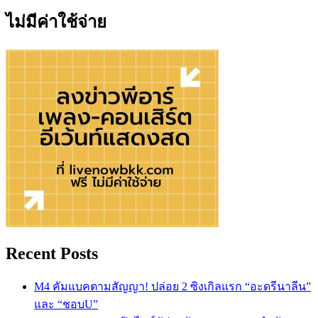
ไม่มีค่าใช้จ่าย
Recent Posts
M4 คัมแบคตามสัญญา! ปล่อย 2 ซิงเกิลแรก “อะดรีนาลีน”
และ “ชอบU”