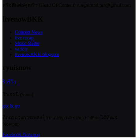
หรือติดต่อคุณริว (Head Of Content) rungnirund.pra@gmail.com
livenowBKK
Concert News
live recap
Music Radar
variety
livenowBKK blogspot
ryuisnow
ริวรีวิว
ริวเจอนี่ (Soon)
gig & go
ติดตามวงการเพลงป็อป T-Pop และ Pop Culture ได้ที่เพจ
Nowpop
Facebook Nowpop