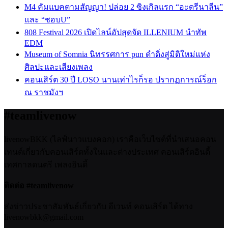
M4 คัมแบคตามสัญญา! ปล่อย 2 ซิงเกิลแรก “อะดรีนาลีน”
และ “ชอบU”
808 Festival 2026 เปิดไลน์อัปสุดจัด ILLENIUM นำทัพ
EDM
Museum of Somnia นิทรรศการ pun ดำดิ่งสู่มิติใหม่แห่ง
ศิลปะและเสียงเพลง
คอนเสิร์ต 30 ปี LOSO นานเท่าไรก็รอ ปรากฏการณ์ร็อก
ณ ราชมังฯ
#teamlivenow
livenowBKK (ไลฟ์นาวแบงคอก) เราคือเว็บไซต์ที่นำเสนอคอน
เทนต์เกี่ยวกับคอนเสิร์ตทั้งในและต่างประเทศ คอนเสิร์ตอินดี้
เทศกาลดนตรี เพลงอินดี้
ติดต่อ #teamlivenow
ส่งข่าวประชาสัมพันธ์เกี่ยวกับ อีเวนท์ คอนเสิร์ต ได้ทาง
livenowbkk@gmail.com