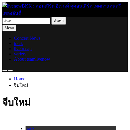
Skip
to
content
ค้นหา
live for today
livenowBKK : คอนเสิร์ต อีเวนท์ ดูคอนเสิร์ต เทศกาลดนตรี เพลง
สำหรับ:
Menu
อินดี้
Concert News
track
live recap
variety
About teamlivenow
Home
จีบใหม่
จีบใหม่
track