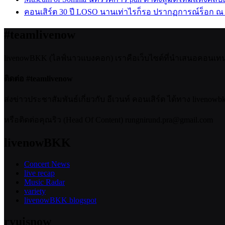
คอนเสิร์ต 30 ปี LOSO นานเท่าไรก็รอ ปรากฏการณ์ร็อก ณ
#teamlivenow
livenowBKK (ไลฟ์นาวแบงคอก) เราคือเว็บไซต์ที่นำเสนอคอนเทนต์เ
ติดต่อ #teamlivenow
ส่งข่าวประชาสัมพันธ์เกี่ยวกับ อีเวนท์ คอนเสิร์ต ได้ทาง livenow
หรือติดต่อคุณริว (Head Of Content) rungnirund.pra@gmail.com
livenowBKK
Concert News
live recap
Music Radar
variety
livenowBKK blogspot
ryuisnow