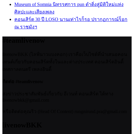
Museum of Somnia นิทรรศการ pun ดำดิ่งสู่มิติใหม่แห่ง
ศิลปะและเสียงเพลง
คอนเสิร์ต 30 ปี LOSO นานเท่าไรก็รอ ปรากฏการณ์ร็อก
ณ ราชมังฯ
#teamlivenow
livenowBKK (ไลฟ์นาวแบงคอก) เราคือเว็บไซต์ที่นำเสนอคอน
เทนต์เกี่ยวกับคอนเสิร์ตทั้งในและต่างประเทศ คอนเสิร์ตอินดี้
เทศกาลดนตรี เพลงอินดี้
ติดต่อ #teamlivenow
ส่งข่าวประชาสัมพันธ์เกี่ยวกับ อีเวนท์ คอนเสิร์ต ได้ทาง
livenowbkk@gmail.com
หรือติดต่อคุณริว (Head Of Content) rungnirund.pra@gmail.com
livenowBKK