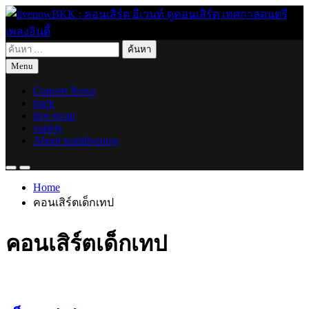
Skip
to
content
ค้นหา
live for today
livenowBKK : คอนเสิร์ต อีเวนท์ ดูคอนเสิร์ต เทศกาลดนตรี เพลง
สำหรับ:
Menu
อินดี้
Concert News
track
live recap
variety
About teamlivenow
Home
คอนเสิร์ตเด็กเทป
คอนเสิร์ตเด็กเทป