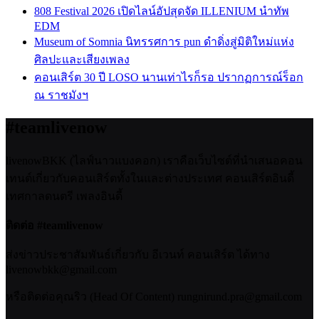
808 Festival 2026 เปิดไลน์อัปสุดจัด ILLENIUM นำทัพ
EDM
Museum of Somnia นิทรรศการ pun ดำดิ่งสู่มิติใหม่แห่ง
ศิลปะและเสียงเพลง
คอนเสิร์ต 30 ปี LOSO นานเท่าไรก็รอ ปรากฏการณ์ร็อก
ณ ราชมังฯ
#teamlivenow
livenowBKK (ไลฟ์นาวแบงคอก) เราคือเว็บไซต์ที่นำเสนอคอน
เทนต์เกี่ยวกับคอนเสิร์ตทั้งในและต่างประเทศ คอนเสิร์ตอินดี้
เทศกาลดนตรี เพลงอินดี้
ติดต่อ #teamlivenow
ส่งข่าวประชาสัมพันธ์เกี่ยวกับ อีเวนท์ คอนเสิร์ต ได้ทาง
livenowbkk@gmail.com
หรือติดต่อคุณริว (Head Of Content) rungnirund.pra@gmail.com