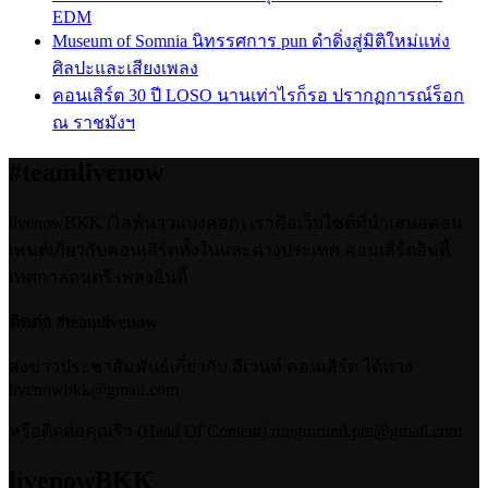
EDM
Museum of Somnia นิทรรศการ pun ดำดิ่งสู่มิติใหม่แห่ง
ศิลปะและเสียงเพลง
คอนเสิร์ต 30 ปี LOSO นานเท่าไรก็รอ ปรากฏการณ์ร็อก
ณ ราชมังฯ
#teamlivenow
livenowBKK (ไลฟ์นาวแบงคอก) เราคือเว็บไซต์ที่นำเสนอคอน
เทนต์เกี่ยวกับคอนเสิร์ตทั้งในและต่างประเทศ คอนเสิร์ตอินดี้
เทศกาลดนตรี เพลงอินดี้
ติดต่อ #teamlivenow
ส่งข่าวประชาสัมพันธ์เกี่ยวกับ อีเวนท์ คอนเสิร์ต ได้ทาง
livenowbkk@gmail.com
หรือติดต่อคุณริว (Head Of Content) rungnirund.pra@gmail.com
livenowBKK