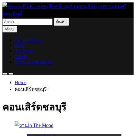
Skip
to
content
ค้นหา
live for today
livenowBKK : คอนเสิร์ต อีเวนท์ ดูคอนเสิร์ต เทศกาลดนตรี เพลง
สำหรับ:
Menu
อินดี้
Concert News
track
live recap
variety
About teamlivenow
Home
คอนเสิร์ตชลบุรี
คอนเสิร์ตชลบุรี