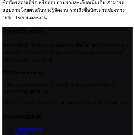
ซื้อบัตรคอนเสิร์ต หรือสอบถามรายละเอียดเพิ่มเติม สามารถ
สอบถามโดยตรงกับทางผู้จัดงาน รวมถึงซื้อบัตรผ่านช่องทาง
Official ของแต่ละงาน
#teamlivenow
livenowBKK (ไลฟ์นาวแบงคอก) เราคือเว็บไซต์ที่นำเสนอคอน
เทนต์เกี่ยวกับคอนเสิร์ตทั้งในและต่างประเทศ คอนเสิร์ตอินดี้
เทศกาลดนตรี เพลงอินดี้
ติดต่อ #teamlivenow
ส่งข่าวประชาสัมพันธ์เกี่ยวกับ อีเวนท์ คอนเสิร์ต ได้ทาง
livenowbkk@gmail.com
หรือติดต่อคุณริว (Head Of Content) rungnirund.pra@gmail.com
livenowBKK
Concert News
live recap