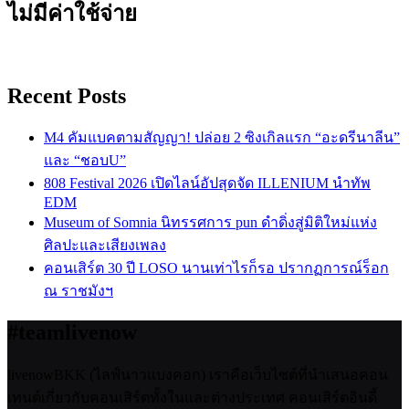
ไม่มีค่าใช้จ่าย
Recent Posts
M4 คัมแบคตามสัญญา! ปล่อย 2 ซิงเกิลแรก “อะดรีนาลีน”
และ “ชอบU”
808 Festival 2026 เปิดไลน์อัปสุดจัด ILLENIUM นำทัพ
EDM
Museum of Somnia นิทรรศการ pun ดำดิ่งสู่มิติใหม่แห่ง
ศิลปะและเสียงเพลง
คอนเสิร์ต 30 ปี LOSO นานเท่าไรก็รอ ปรากฏการณ์ร็อก
ณ ราชมังฯ
#teamlivenow
livenowBKK (ไลฟ์นาวแบงคอก) เราคือเว็บไซต์ที่นำเสนอคอน
เทนต์เกี่ยวกับคอนเสิร์ตทั้งในและต่างประเทศ คอนเสิร์ตอินดี้