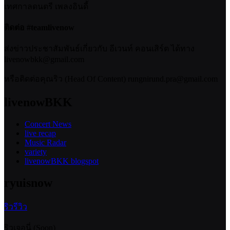
เทศกาลดนตรี เพลงอินดี้
ติดต่อ #teamlivenow
ส่งข่าวประชาสัมพันธ์เกี่ยวกับ อีเวนท์ คอนเสิร์ต ได้ทาง
livenowbkk@gmail.com
หรือติดต่อคุณริว (Head Of Content) rungnirund.pra@gmail.com
livenowBKK
Concert News
live recap
Music Radar
variety
livenowBKK blogspot
ryuisnow
ริวรีวิว
ริวเจอนี่ (Soon)